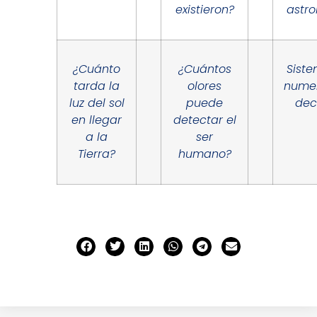
existieron?
astro
¿Cuánto
¿Cuántos
Sist
tarda la
olores
nume
luz del sol
puede
dec
en llegar
detectar el
a la
ser
Tierra?
humano?