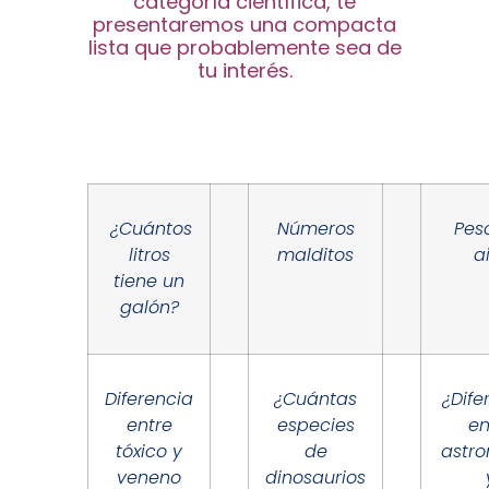
categoría científica, te
presentaremos una compacta
lista que probablemente sea de
tu interés.
¿Cuántos
Números
Pes
litros
malditos
a
tiene un
galón?
Diferencia
¿Cuántas
¿Dife
entre
especies
en
tóxico y
de
astr
veneno
dinosaurios