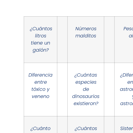
¿Cuántos
Números
Pes
litros
malditos
a
tiene un
galón?
Diferencia
¿Cuántas
¿Dife
entre
especies
en
tóxico y
de
astr
veneno
dinosaurios
existieron?
astro
¿Cuánto
¿Cuántos
Sist