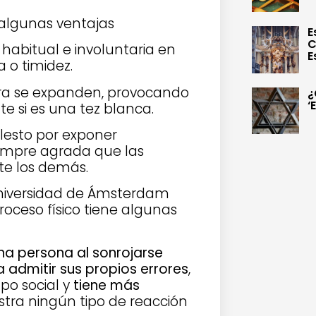
 algunas ventajas
E
C
 habitual e involuntaria en
E
 o timidez.
cara se expanden, provocando
¿
‘
e si es una tez blanca.
lesto por exponer
iempre agrada que las
e los demás.
 Universidad de Ámsterdam
roceso físico tiene algunas
na persona al sonrojarse
admitir sus propios errores
,
o social y
tiene más
tra ningún tipo de reacción