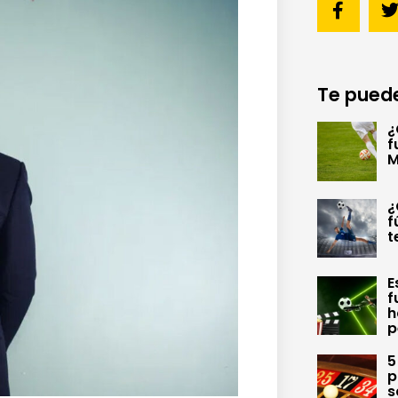
Te puede
¿
f
M
¿
f
t
E
f
h
p
5
p
s