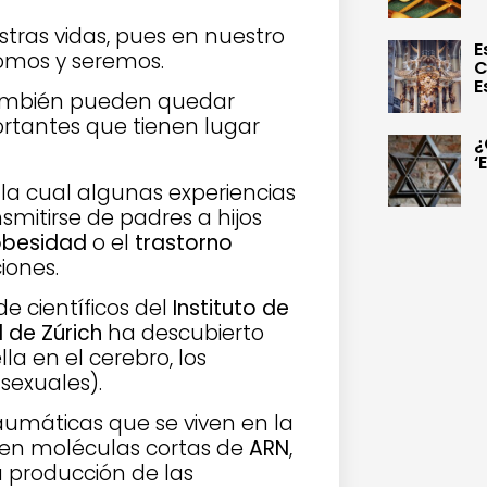
tras vidas, pues en nuestro
E
somos y seremos.
C
E
también pueden quedar
rtantes que tienen lugar
¿
‘
 la cual algunas experiencias
mitirse de padres a hijos
besidad
o el
trastorno
iones.
e científicos del
Instituto de
 de Zúrich
ha descubierto
a en el cerebro, los
sexuales).
aumáticas que se viven en la
en moléculas cortas de
ARN
,
a producción de las