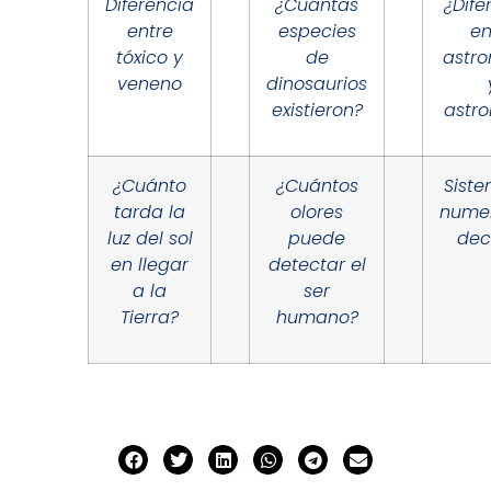
Diferencia
¿Cuántas
¿Dife
entre
especies
en
tóxico y
de
astr
veneno
dinosaurios
existieron?
astro
¿Cuánto
¿Cuántos
Sist
tarda la
olores
nume
luz del sol
puede
dec
en llegar
detectar el
a la
ser
Tierra?
humano?