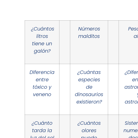
¿Cuántos
Números
Pes
litros
malditos
a
tiene un
galón?
Diferencia
¿Cuántas
¿Dife
entre
especies
en
tóxico y
de
astr
veneno
dinosaurios
existieron?
astro
¿Cuánto
¿Cuántos
Sist
tarda la
olores
nume
luz del sol
puede
dec