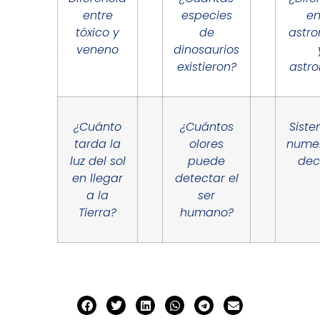
entre
especies
en
tóxico y
de
astr
veneno
dinosaurios
existieron?
astro
¿Cuánto
¿Cuántos
Sist
tarda la
olores
nume
luz del sol
puede
dec
en llegar
detectar el
a la
ser
Tierra?
humano?