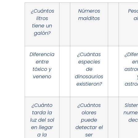
¿Cuántos
Números
Pes
litros
malditos
a
tiene un
galón?
Diferencia
¿Cuántas
¿Dife
entre
especies
en
tóxico y
de
astr
veneno
dinosaurios
existieron?
astro
¿Cuánto
¿Cuántos
Sist
tarda la
olores
nume
luz del sol
puede
dec
en llegar
detectar el
a la
ser