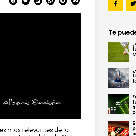
Te puede
¿
f
M
¿
f
t
E
f
h
p
5
p
des más relevantes de la
s