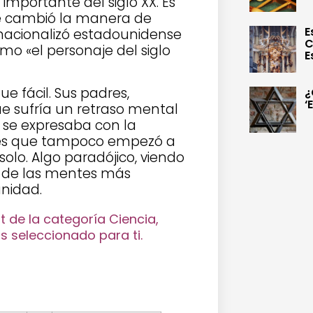
importante del siglo XX. Es
que cambió la manera de
E
 nacionalizó estadounidense
C
mo «el personaje del siglo
E
e fácil. Sus padres,
¿
‘
ue sufría un retraso mental
 se expresaba con la
Y es que tampoco empezó a
solo. Algo paradójico, viendo
a de las mentes más
anidad.
t de la categoría Ciencia,
s seleccionado para ti.