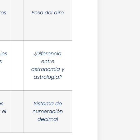
tos
Peso del aire
ies
¿Diferencia
s
entre
astronomía y
astrología?
es
Sistema de
 el
numeración
decimal