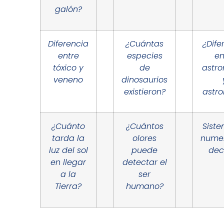
galón?
Diferencia
¿Cuántas
¿Dife
entre
especies
en
tóxico y
de
astr
veneno
dinosaurios
existieron?
astro
¿Cuánto
¿Cuántos
Sist
tarda la
olores
nume
luz del sol
puede
dec
en llegar
detectar el
a la
ser
Tierra?
humano?