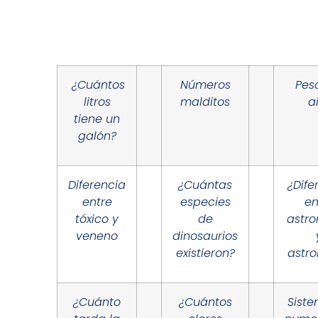
¿Cuántos
Números
Pes
litros
malditos
a
tiene un
galón?
Diferencia
¿Cuántas
¿Dife
entre
especies
en
tóxico y
de
astr
veneno
dinosaurios
existieron?
astro
¿Cuánto
¿Cuántos
Sist