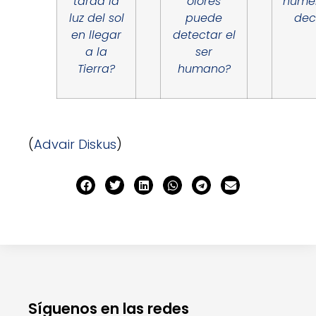
tarda la
olores
nume
luz del sol
puede
dec
en llegar
detectar el
a la
ser
Tierra?
humano?
(
Advair Diskus
)
Síguenos en las redes