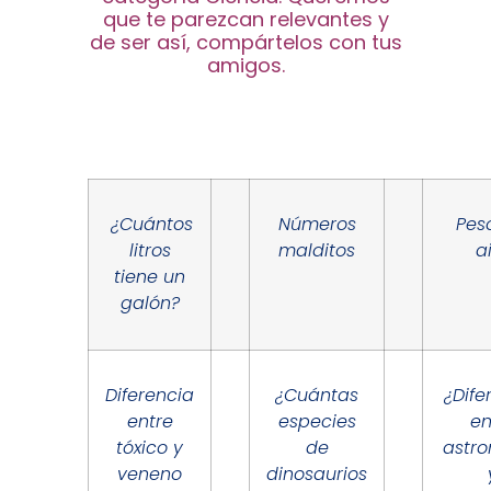
que te parezcan relevantes y
de ser así, compártelos con tus
amigos.
¿Cuántos
Números
Pes
litros
malditos
a
tiene un
galón?
Diferencia
¿Cuántas
¿Dife
entre
especies
en
tóxico y
de
astr
veneno
dinosaurios