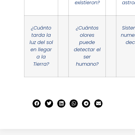
existieron?
astro
¿Cuánto
¿Cuántos
Sist
tarda la
olores
nume
luz del sol
puede
dec
en llegar
detectar el
a la
ser
Tierra?
humano?