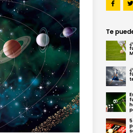
Te puede
¿
f
M
¿
f
t
E
f
h
p
5
p
s