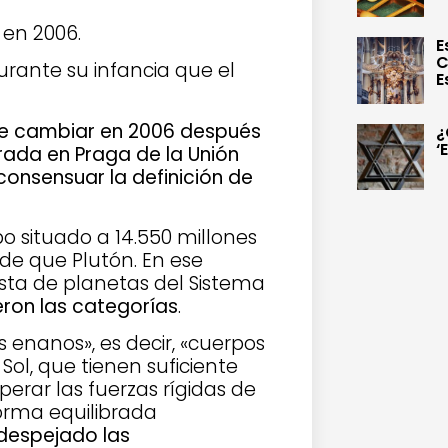
 en 2006.
E
C
ante su infancia que el
E
ue cambiar en 2006 después
¿
‘
rada en Praga de la Unión
consensuar la definición de
po situado a 14.550 millones
de que Plutón. En ese
ista de planetas del Sistema
eron las categorías
.
s enanos», es decir, «cuerpos
Sol, que tienen suficiente
rar las fuerzas rígidas de
rma equilibrada
despejado las