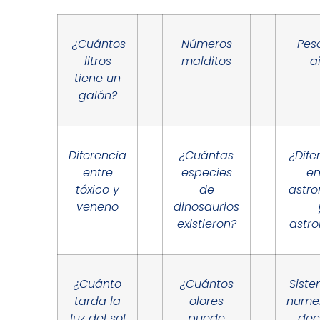
¿Cuántos
Números
Pes
litros
malditos
a
tiene un
galón?
Diferencia
¿Cuántas
¿Dife
entre
especies
en
tóxico y
de
astr
veneno
dinosaurios
existieron?
astro
¿Cuánto
¿Cuántos
Sist
tarda la
olores
nume
luz del sol
puede
dec