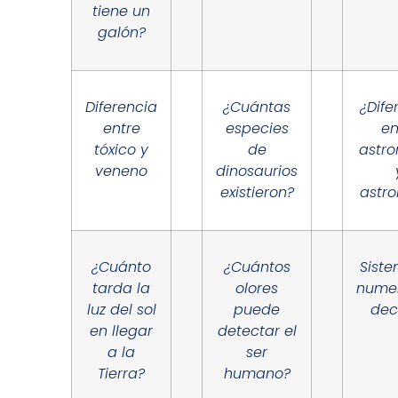
tiene un
galón?
Diferencia
¿Cuántas
¿Dife
entre
especies
en
tóxico y
de
astr
veneno
dinosaurios
existieron?
astro
¿Cuánto
¿Cuántos
Sist
tarda la
olores
nume
luz del sol
puede
dec
en llegar
detectar el
a la
ser
Tierra?
humano?