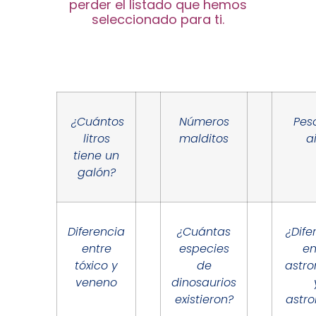
perder el listado que hemos
seleccionado para ti.
¿Cuántos
Números
Pes
litros
malditos
a
tiene un
galón?
Diferencia
¿Cuántas
¿Dife
entre
especies
en
tóxico y
de
astr
veneno
dinosaurios
existieron?
astro