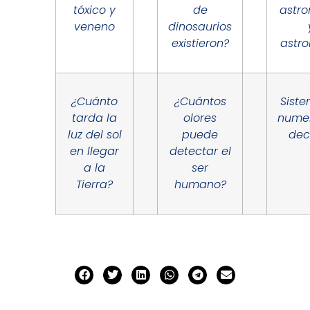
tóxico y
de
astr
veneno
dinosaurios
existieron?
astro
¿Cuánto
¿Cuántos
Sist
tarda la
olores
nume
luz del sol
puede
dec
en llegar
detectar el
a la
ser
Tierra?
humano?