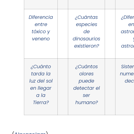
Diferencia
¿Cuántas
¿Dife
entre
especies
en
tóxico y
de
astr
veneno
dinosaurios
existieron?
astro
¿Cuánto
¿Cuántos
Sist
tarda la
olores
nume
luz del sol
puede
dec
en llegar
detectar el
a la
ser
Tierra?
humano?