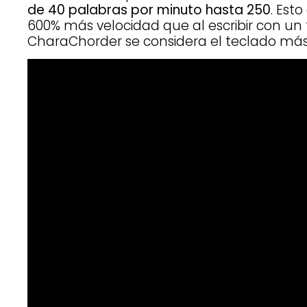
de 40 palabras por minuto hasta 250
. Est
600% más velocidad que al escribir con un t
CharaChorder se considera el teclado má