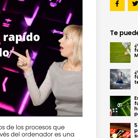
Te puede
¿
f
M
¿
f
t
E
f
h
p
5
os de los procesos que
p
ravés del ordenador es una
s