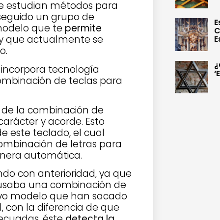
 se estudian métodos para
nseguido un grupo de
E
modelo que te
permite
C
y que actualmente se
E
o.
¿
incorpora tecnología
‘
ombinación de teclas para
a de la combinación de
arácter y acorde. Esto
e este teclado, el cual
combinación de letras para
nera automática.
do con anterioridad, ya que
e usaba una combinación de
evo modelo que han sacado
 con la diferencia de que
decuadas, éste
detecta la