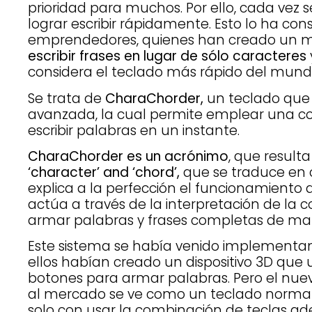
prioridad para muchos. Por ello, cada vez
lograr escribir rápidamente. Esto lo ha co
emprendedores, quienes han creado un 
escribir frases en lugar de sólo caracteres
considera el teclado más rápido del mund
Se trata de
CharaChorder,
un teclado que 
avanzada, la cual permite emplear una c
escribir palabras en un instante.
CharaChorder es un acrónimo
, que result
‘character’ and ‘chord’,
que se traduce en c
explica a la perfección el funcionamiento d
actúa a través de la interpretación de la 
armar palabras y frases completas de ma
Este sistema se había venido implementan
ellos habían creado un dispositivo 3D qu
botones para armar palabras. Pero el nu
al mercado se ve como un teclado normal,
solo con usar la combinación de teclas a