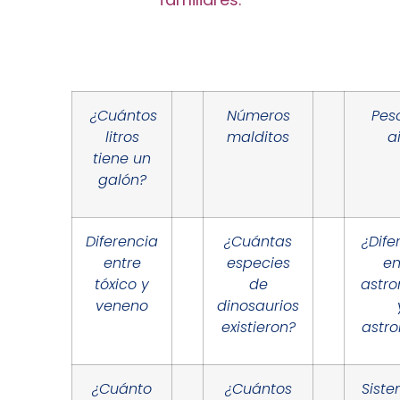
¿Cuántos
Números
Pes
litros
malditos
a
tiene un
galón?
Diferencia
¿Cuántas
¿Dife
entre
especies
en
tóxico y
de
astr
veneno
dinosaurios
existieron?
astro
¿Cuánto
¿Cuántos
Sist